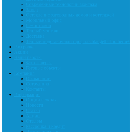
Современные технологии монтажа
Замер
Остекление загородных домов и коттеджей
Мобильный офис
Ремонт окон
Теплый монтаж
Доставка
Теплый подставочный профиль blaugelb Triotherm+
Рассрочка
Акции
Наши работы
Фотогалерея
Готовые объекты
Компания
О компании
Сотрудники
Контакты
Информация
Опции в окнах
Новости
Статьи
Акции
Отзывы
Рассрочка и кредит
Ламинация окон