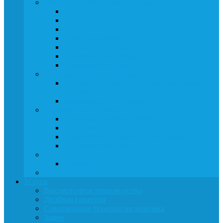
Бренды и профильные системы
VEKA
Rehau
WHS
Фурнитура MACO
Подоконники Danke
Подоконники Crystallit
Подоконники Estera
Инновационные продукты
Теплый подставочник профиль в окнах –
Triotherm
Обогреватели из стекла
Подоконники и откосы
Откосные системы Crystallit
Подоконники ESTERA
Дизайнерские подоконники Crystallit
Подоконники Danke
Фасадное остекление
Алюминий
Опции в окнах
Услуги
Высокоточное производство
Двойная гарантия
Современные технологии монтажа
Замер