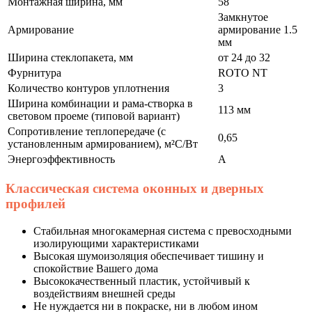
Монтажная ширина, мм
58
Замкнутое
Армирование
армирование 1.5
мм
Ширина стеклопакета, мм
от 24 до 32
Фурнитура
ROTO NT
Количество контуров уплотнения
3
Ширина комбинации и рама-створка в
113 мм
световом проеме (типовой вариант)
Сопротивление теплопередаче (с
0,65
установленным армированием), м²С/Вт
Энергоэффективность
A
Классическая система оконных и дверных
профилей
Стабильная многокамерная система с превосходными
изолирующими характеристиками
Высокая шумоизоляция обеспечивает тишину и
спокойствие Вашего дома
Высококачественный пластик, устойчивый к
воздействиям внешней среды
Не нуждается ни в покраске, ни в любом ином