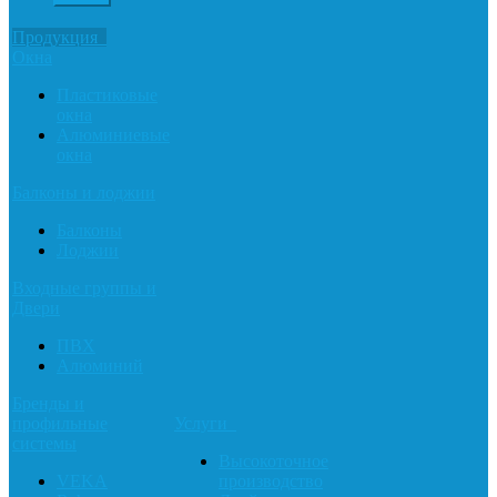
Продукция
Окна
Пластиковые
окна
Алюминиевые
окна
Балконы и лоджии
Балконы
Лоджии
Входные группы и
Двери
ПВХ
Алюминий
Бренды и
профильные
Услуги
системы
Высокоточное
VEKA
производство