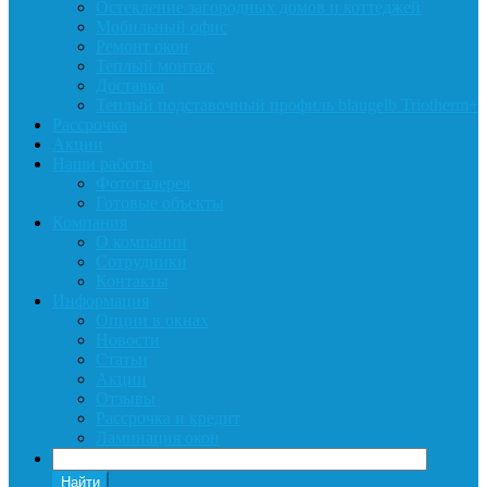
Остекление загородных домов и коттеджей
Мобильный офис
Ремонт окон
Теплый монтаж
Доставка
Теплый подставочный профиль blaugelb Triotherm+
Рассрочка
Акции
Наши работы
Фотогалерея
Готовые объекты
Компания
О компании
Сотрудники
Контакты
Информация
Опции в окнах
Новости
Статьи
Акции
Отзывы
Рассрочка и кредит
Ламинация окон
Найти