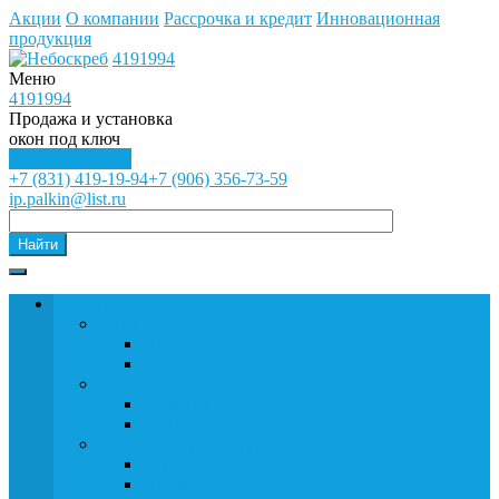
Акции
О компании
Рассрочка и кредит
Инновационная
продукция
4191994
Меню
4191994
Продажа и установка
окон под ключ
Заказать звонок
+7 (831) 419-19-94
+7 (906) 356-73-59
ip.palkin@list.ru
Найти
Продукция
Окна
Пластиковые окна
Алюминиевые окна
Балконы и лоджии
Балконы
Лоджии
Входные группы и Двери
ПВХ
Алюминий