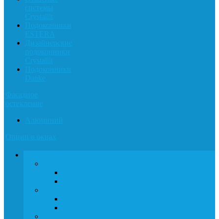
системы
Crystallit
Подоконники
ESTERA
Дизайнерские
подоконники
Crystallit
Подоконники
Danke
Фасадное
остекление
Алюминий
Опции в окнах
Продукция
Окна
Пластиковые окна
Алюминиевые окна
Балконы и лоджии
Балконы
Лоджии
Входные группы и Двери