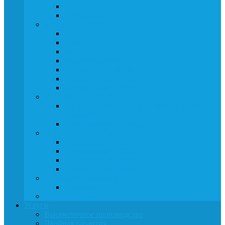
ПВХ
Алюминий
Бренды и профильные системы
VEKA
Rehau
WHS
Фурнитура MACO
Подоконники Danke
Подоконники Crystallit
Подоконники Estera
Инновационные продукты
Теплый подставочник профиль в окнах –
Triotherm
Обогреватели из стекла
Подоконники и откосы
Откосные системы Crystallit
Подоконники ESTERA
Дизайнерские подоконники Crystallit
Подоконники Danke
Фасадное остекление
Алюминий
Опции в окнах
Услуги
Высокоточное производство
Двойная гарантия