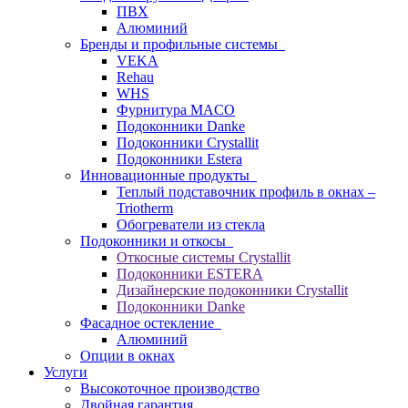
ПВХ
Алюминий
Бренды и профильные системы
VEKA
Rehau
WHS
Фурнитура MACO
Подоконники Danke
Подоконники Crystallit
Подоконники Estera
Инновационные продукты
Теплый подставочник профиль в окнах –
Triotherm
Обогреватели из стекла
Подоконники и откосы
Откосные системы Crystallit
Подоконники ESTERA
Дизайнерские подоконники Crystallit
Подоконники Danke
Фасадное остекление
Алюминий
Опции в окнах
Услуги
Высокоточное производство
Двойная гарантия