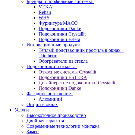
Бренды и профильные системы
VEKA
Rehau
WHS
Фурнитура MACO
Подоконники Danke
Подоконники Crystallit
Подоконники Estera
Инновационные продукты
Теплый подставочник профиль в окнах –
Triotherm
Обогреватели из стекла
Подоконники и откосы
Откосные системы Crystallit
Подоконники ESTERA
Дизайнерские подоконники Crystallit
Подоконники Danke
Фасадное остекление
Алюминий
Опции в окнах
Услуги
Высокоточное производство
Двойная гарантия
Современные технологии монтажа
Замер