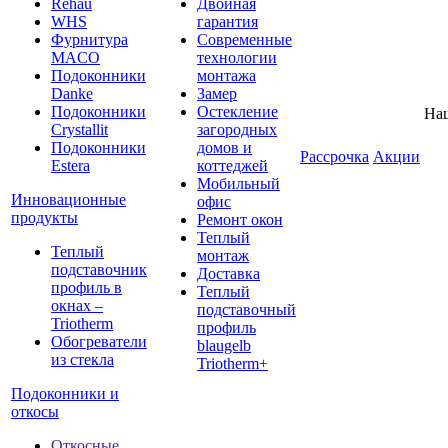
Rehau
Двойная
WHS
гарантия
Фурнитура
Современные
MACO
технологии
Подоконники
монтажа
Danke
Замер
Подоконники
Остекление
На
Crystallit
загородных
Подоконники
домов и
Рассрочка
Акции
Estera
коттеджей
Мобильный
Инновационные
офис
продукты
Ремонт окон
Теплый
Теплый
монтаж
подставочник
Доставка
профиль в
Теплый
окнах –
подставочный
Triotherm
профиль
Обогреватели
blaugelb
из стекла
Triotherm+
Подоконники и
откосы
Откосные