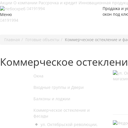
Акции
О компании
Рассрочка и кредит
Инновационная продук
4191994
Продажа и у
окон под кл
Меню
4191994
Главная
Готовые объекты
Коммерческое остекление и ф
Коммерческое остеклени
Окна
Входные группы и Двери
Балконы и лоджии
Коммерческое остекление и
фасады
ул. Октябрьской революции,