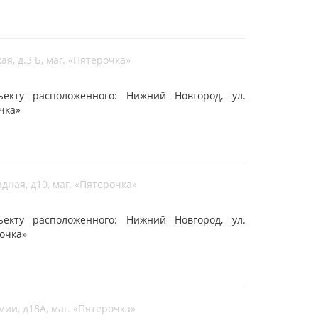
я, д.3 Б, маг. «Пятерочка»
кту расположенного: Нижний Новгород, ул.
очка»
дная, д10, маг. «Пятерочка»
кту расположенного: Нижний Новгород, ул.
рочка»
мии, д18А, маг. «Пятерочка»