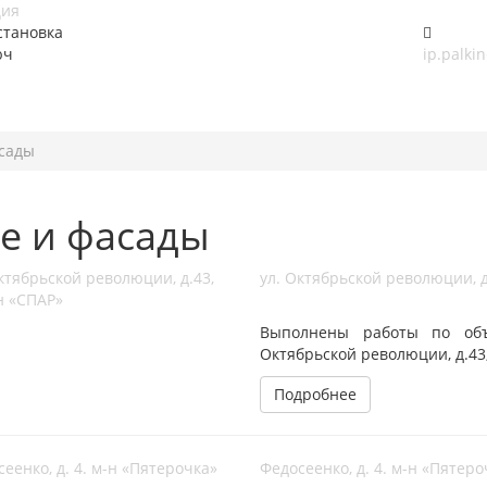
ция
становка
юч
ip.palkin
асады
е и фасады
ул. Октябрьской революции, д
Выполнены работы по объе
Октябрьской революции, д.43
Подробнее
Федосеенко, д. 4. м-н «Пятеро