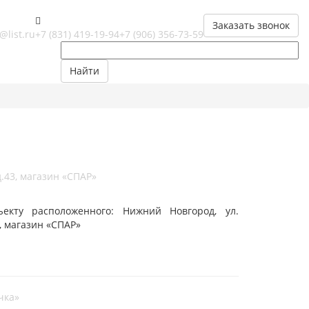
Заказать звонок
@list.ru
+7 (831) 419-19-94
+7 (906) 356-73-59
Найти
.43, магазин «СПАР»
кту расположенного: Нижний Новгород, ул.
, магазин «СПАР»
чка»