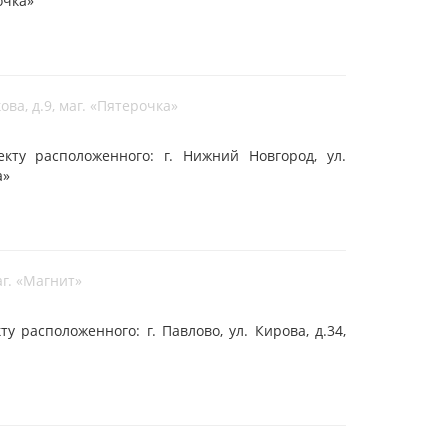
очка»
ова, д.9, маг. «Пятерочка»
ту расположенного: г. Нижний Новгород, ул.
а»
маг. «Магнит»
 расположенного: г. Павлово, ул. Кирова, д.34,