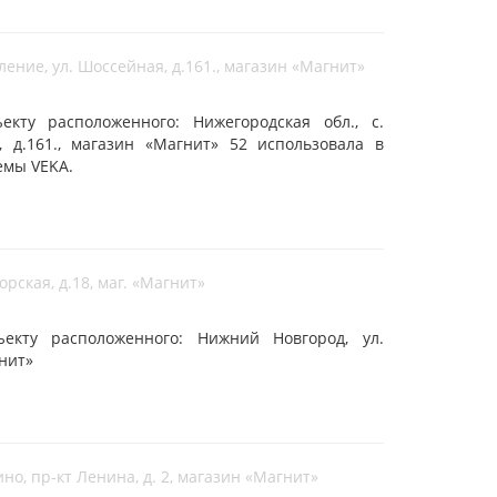
ление, ул. Шоссейная, д.161., магазин «Магнит»
кту расположенного: Нижегородская обл., с.
, д.161., магазин «Магнит» 52 использовала в
емы VEKA.
рская, д.18, маг. «Магнит»
кту расположенного: Нижний Новгород, ул.
гнит»
но, пр-кт Ленина, д. 2, магазин «Магнит»