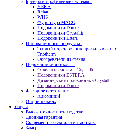
Бренды и профильные системы
VEKA
Rehau
WHS
Фурнитура MACO
Подоконники Danke
Подоконники Crystallit
Подоконники Estera
Инновационные продукты
Теплый подставочник профиль в окнах –
Triotherm
Обогреватели из стекла
Подоконники и откосы
Откосные системы Crystallit
Подоконники ESTERA
Дизайнерские подоконники Crystallit
Подоконники Danke
Фасадное остекление
Алюминий
Опции в окнах
Услуги
Высокоточное производство
Двойная гарантия
Современные технологии монтажа
Замер