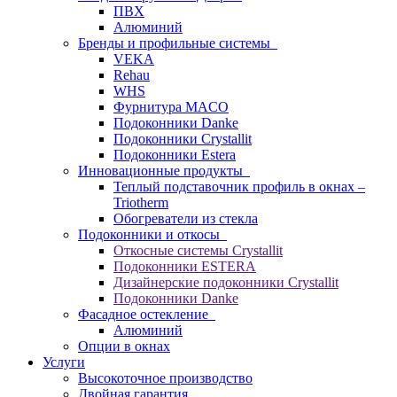
ПВХ
Алюминий
Бренды и профильные системы
VEKA
Rehau
WHS
Фурнитура MACO
Подоконники Danke
Подоконники Crystallit
Подоконники Estera
Инновационные продукты
Теплый подставочник профиль в окнах –
Triotherm
Обогреватели из стекла
Подоконники и откосы
Откосные системы Crystallit
Подоконники ESTERA
Дизайнерские подоконники Crystallit
Подоконники Danke
Фасадное остекление
Алюминий
Опции в окнах
Услуги
Высокоточное производство
Двойная гарантия