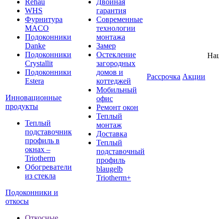
Rehau
Двойная
WHS
гарантия
Фурнитура
Современные
MACO
технологии
Подоконники
монтажа
Danke
Замер
Подоконники
Остекление
На
Crystallit
загородных
Подоконники
домов и
Рассрочка
Акции
Estera
коттеджей
Мобильный
Инновационные
офис
продукты
Ремонт окон
Теплый
Теплый
монтаж
подставочник
Доставка
профиль в
Теплый
окнах –
подставочный
Triotherm
профиль
Обогреватели
blaugelb
из стекла
Triotherm+
Подоконники и
откосы
Откосные